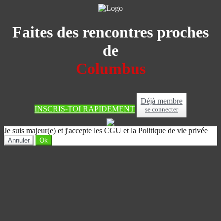
Faites des rencontres proches
de
Columbus
Déjà membre
INSCRIS-TOI RAPIDEMENT
se connecter
Je suis majeur(e) et j'accepte les CGU et la Politique de vie privée
Annuler
Ok